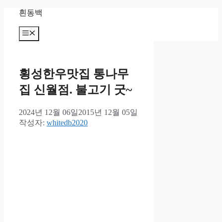
컨
흰동백
텐
츠
메
뉴
로
건
너
횡성한우맛집 통나무
뛰
기
집 신월점. 불고기 굿~
2024년 12월 06일
2015년 12월 05일
작성자:
whitedb2020