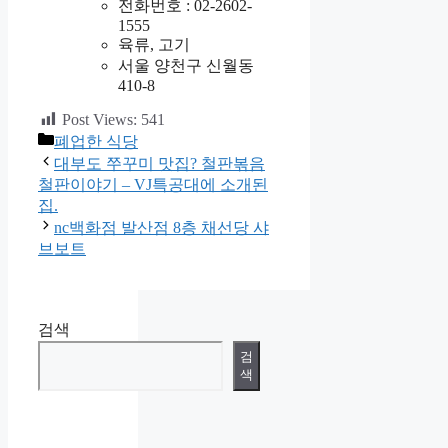
전화번호 : 02-2602-
1555
육류, 고기
서울 양천구 신월동
410-8
Post Views:
541
카
폐업한 식당
테
대부도 쭈꾸미 맛집? 철판볶음
고
철판이야기 – VJ특공대에 소개된
리
집.
nc백화점 발산점 8층 채선당 샤
브보트
검색
검
색