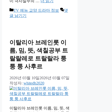
이 극사실주의 …
더 읽기
카
TV 예능 교양 드라마 정보
댓
테
글 남기기
고
리
이탈리아 브레인롯 이
름, 밈, 뜻, 색칠공부 트
랄랄레로 트랄랄라 퉁
퉁 퉁 사후르
2026년 03월 10일
2026년 03월 07일
작성자:
whitedb2020
이탈리아 브레인롯 이름, 밈, 뜻, 색