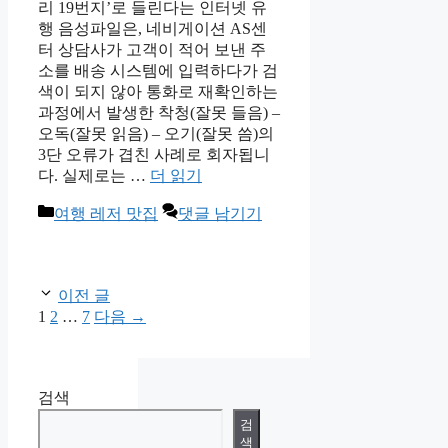
리 19번지’로 들린다는 인터넷 유
행 음성파일은, 네비게이션 AS센
터 상담사가 고객이 적어 보낸 주
소를 배송 시스템에 입력하다가 검
색이 되지 않아 통화로 재확인하는
과정에서 발생한 착청(잘못 들음) –
오독(잘못 읽음) – 오기(잘못 씀)의
3단 오류가 겹친 사례로 회자됩니
다. 실제로는 …
더 읽기
카
여행 레저 맛집
댓글 남기기
테
고
리
이전 글
페
페
페
1
2
…
7
다음
→
이
이
이
지
지
지
검색
검
색