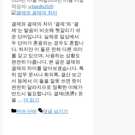
2026년 03월 04일
2026년 03월 03일
작성자:
whitedb2020
결제와 결재의 차이 ‘결제’와 ‘결
재’는 발음이 비슷해 헷갈리기 쉬
운 단어입니다. 실제로 일상에서
두 단어가 혼용되는 경우도 흔합니
다. 하지만 이 둘은 전혀 다른 의미
를 갖고 있으며, 사용하는 상황도
완전히 다릅니다. 본 글은 결제와
결재의 차이를 알아보겠습니다. 특
히 업무 문서나 회의록, 결산 보고
서 등에서 이 둘을 잘못 쓰면 뜻이
완전히 달라지므로 정확한 이해가
반드시 필요합니다. 결제(決濟): 돈
을 …
더 읽기
카
언어 단어
댓글 남기기
테
고
리