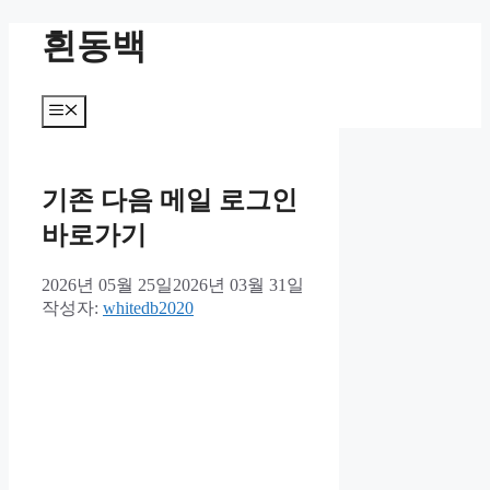
컨
흰동백
텐
츠
로
메
건
뉴
너
뛰
기
기존 다음 메일 로그인
바로가기
2026년 05월 25일
2026년 03월 31일
작성자:
whitedb2020