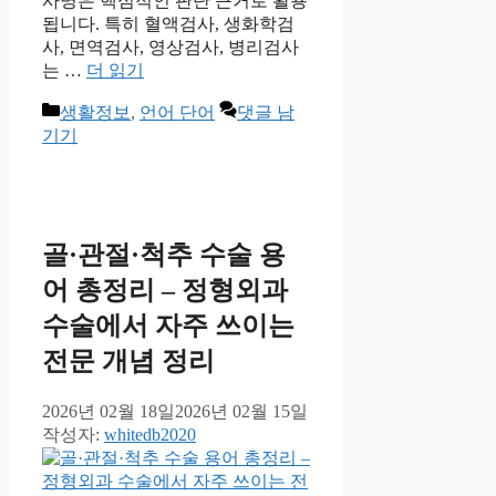
사명은 핵심적인 판단 근거로 활용
됩니다. 특히 혈액검사, 생화학검
사, 면역검사, 영상검사, 병리검사
는 …
더 읽기
카
생활정보
,
언어 단어
댓글 남
테
기기
고
리
골·관절·척추 수술 용
어 총정리 – 정형외과
수술에서 자주 쓰이는
전문 개념 정리
2026년 02월 18일
2026년 02월 15일
작성자:
whitedb2020