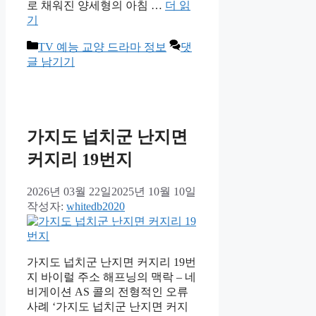
로 채워진 양세형의 아침 …
더 읽
기
카
TV 예능 교양 드라마 정보
댓
테
글 남기기
고
리
가지도 넙치군 난지면
커지리 19번지
2026년 03월 22일
2025년 10월 10일
작성자:
whitedb2020
가지도 넙치군 난지면 커지리 19번
지 바이럴 주소 해프닝의 맥락 – 네
비게이션 AS 콜의 전형적인 오류
사례 ‘가지도 넙치군 난지면 커지