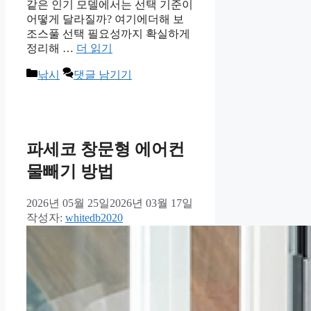
같은 인기 모델에서는 선택 기준이
어떻게 달라질까? 여기에더해 보
조스풀 선택 필요성까지 확실하게
정리해 …
더 읽기
카
낚시
댓글 남기기
테
고
리
파세코 창문형 에어컨
물빼기 방법
2026년 05월 25일
2026년 03월 17일
작성자:
whitedb2020