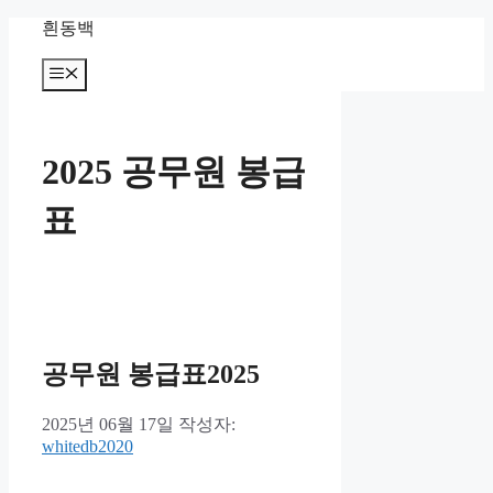
컨
흰동백
텐
츠
메
뉴
로
건
너
2025 공무원 봉급
뛰
기
표
공무원 봉급표2025
2025년 06월 17일
작성자:
whitedb2020