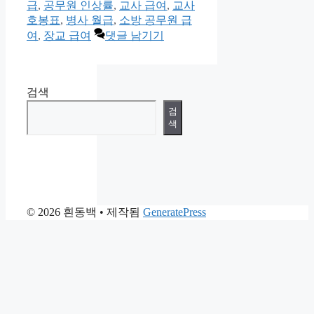
고
급
,
공무원 인상률
,
교사 급여
,
교사
리
호봉표
,
병사 월급
,
소방 공무원 급
여
,
장교 급여
댓글 남기기
검색
검
색
© 2026 흰동백
• 제작됨
GeneratePress