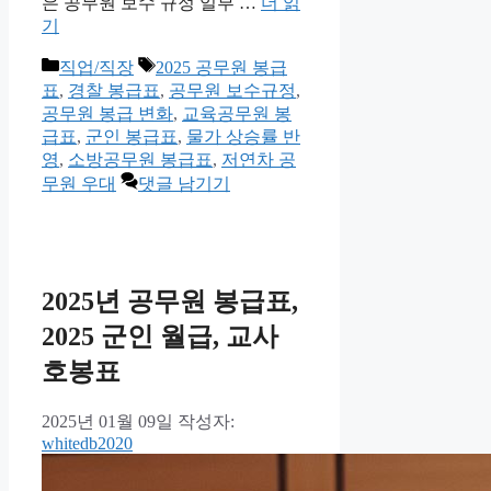
은 공무원 보수 규정 일부 …
더 읽
기
카
태
직업/직장
2025 공무원 봉급
테
그
표
,
경찰 봉급표
,
공무원 보수규정
,
고
공무원 봉급 변화
,
교육공무원 봉
리
급표
,
군인 봉급표
,
물가 상승률 반
영
,
소방공무원 봉급표
,
저연차 공
무원 우대
댓글 남기기
2025년 공무원 봉급표,
2025 군인 월급, 교사
호봉표
2025년 01월 09일
작성자:
whitedb2020