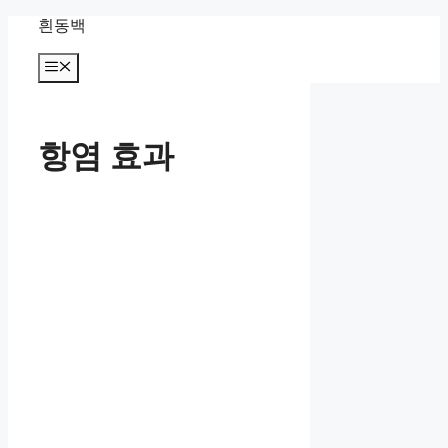
컨
흰동백
텐
츠
메
뉴
로
건
너
항염 효과
뛰
기