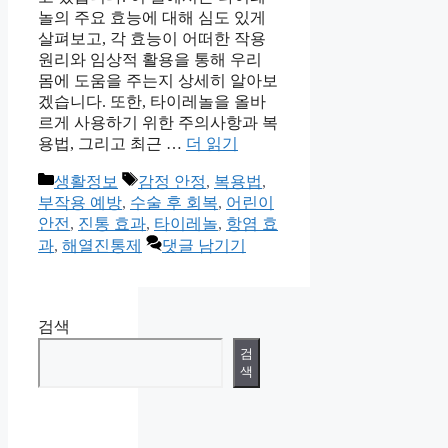
놀의 주요 효능에 대해 심도 있게
살펴보고, 각 효능이 어떠한 작용
원리와 임상적 활용을 통해 우리
몸에 도움을 주는지 상세히 알아보
겠습니다. 또한, 타이레놀을 올바
르게 사용하기 위한 주의사항과 복
용법, 그리고 최근 …
더 읽기
카
태
생활정보
감정 안정
,
복용법
,
테
그
부작용 예방
,
수술 후 회복
,
어린이
고
안전
,
진통 효과
,
타이레놀
,
항염 효
리
과
,
해열진통제
댓글 남기기
검색
검
색