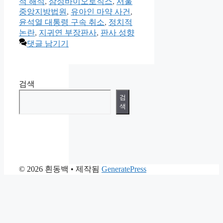
테
그
적 해석
,
삼성바이오로직스
,
서울
고
중앙지방법원
,
유아인 마약 사건
,
리
윤석열 대통령 구속 취소
,
정치적
논란
,
지귀연 부장판사
,
판사 성향
댓글 남기기
검색
검
색
© 2026 흰동백
• 제작됨
GeneratePress