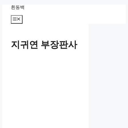
컨
흰동백
텐
츠
메
뉴
로
건
너
지귀연 부장판사
뛰
기