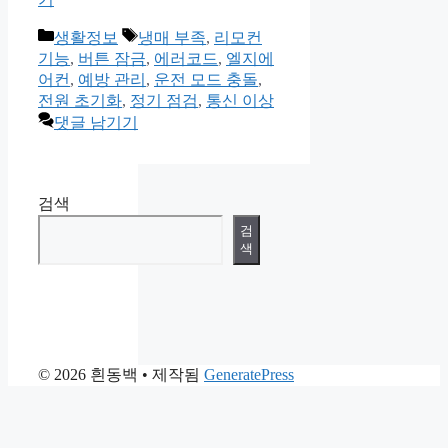
카
태
생활정보
냉매 부족
,
리모컨
테
그
기능
,
버튼 잠금
,
에러코드
,
엘지에
고
어컨
,
예방 관리
,
운전 모드 충돌
,
리
전원 초기화
,
정기 점검
,
통신 이상
댓글 남기기
검색
검
색
© 2026 흰동백
• 제작됨
GeneratePress