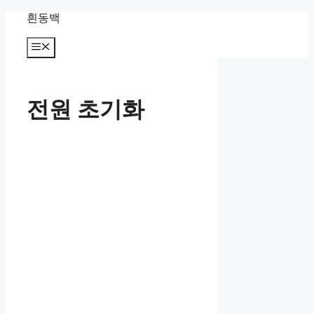
컨
흰동백
텐
츠
메
뉴
로
건
너
전원 초기화
뛰
기