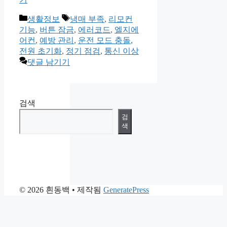
카
태
생활정보
냉매 부족
,
리모컨
테
그
기능
,
버튼 잠금
,
에러코드
,
엘지에
고
어컨
,
예방 관리
,
운전 모드 충돌
,
리
전원 초기화
,
정기 점검
,
통신 이상
댓글 남기기
검색
검
색
© 2026 흰동백
• 제작됨
GeneratePress