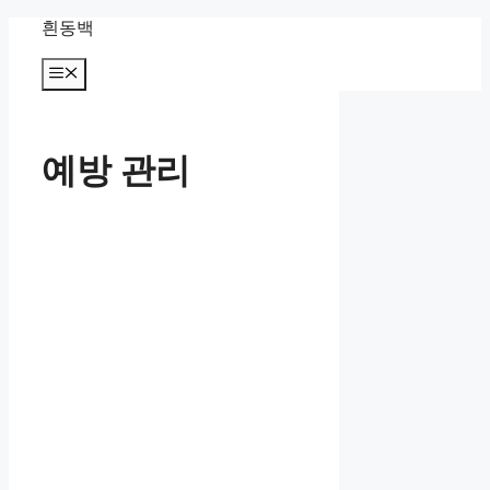
컨
흰동백
텐
츠
메
뉴
로
건
너
예방 관리
뛰
기