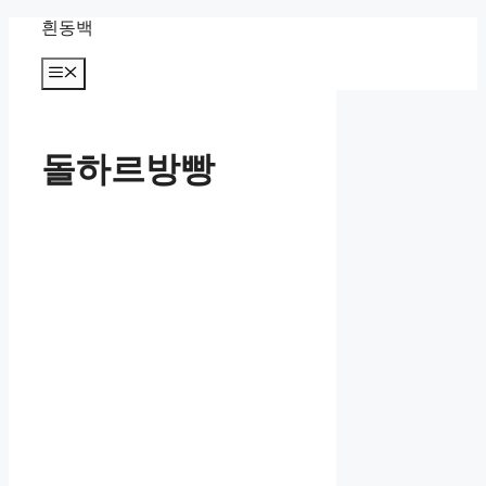
컨
흰동백
텐
츠
메
뉴
로
건
너
돌하르방빵
뛰
기