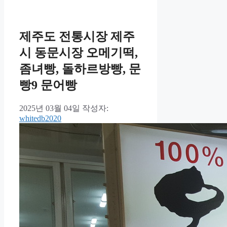
제주도 전통시장 제주
시 동문시장 오메기떡,
좀녀빵, 돌하르방빵, 문
빵9 문어빵
2025년 03월 04일
작성자:
whitedb2020