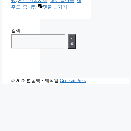
빵
,
제주 전통시장
,
제주 특산물
,
제
리
주도
,
좀녀빵
댓글 남기기
검색
검
색
© 2026 흰동백
• 제작됨
GeneratePress