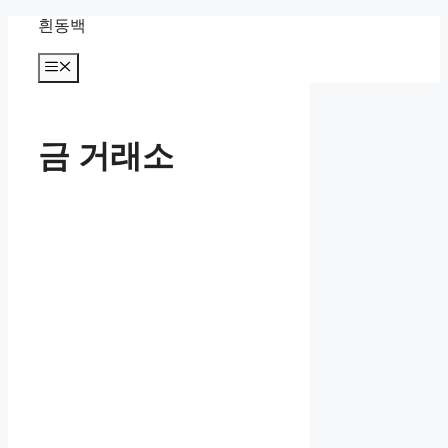
컨
흰동백
텐
츠
메
뉴
로
건
너
금 거래소
뛰
기