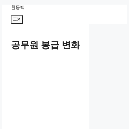
컨
흰동백
텐
츠
메
뉴
로
건
너
공무원 봉급 변화
뛰
기