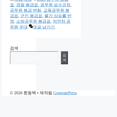
테
그
표
,
경찰 봉급표
,
공무원 보수규정
,
고
공무원 봉급 변화
,
교육공무원 봉
리
급표
,
군인 봉급표
,
물가 상승률 반
영
,
소방공무원 봉급표
,
저연차 공
무원 우대
댓글 남기기
검색
검
색
© 2026 흰동백
• 제작됨
GeneratePress