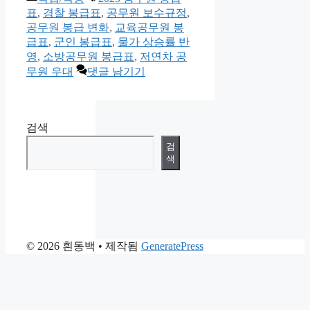
테
그
표
,
경찰 봉급표
,
공무원 보수규정
,
고
공무원 봉급 변화
,
교육공무원 봉
리
급표
,
군인 봉급표
,
물가 상승률 반
영
,
소방공무원 봉급표
,
저연차 공
무원 우대
댓글 남기기
검색
검
색
© 2026 흰동백
• 제작됨
GeneratePress