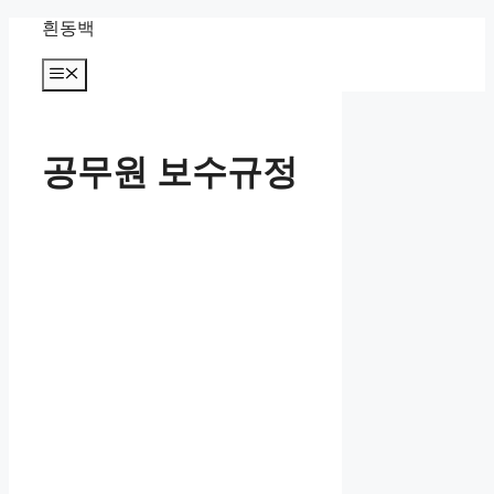
컨
흰동백
텐
츠
메
뉴
로
건
너
공무원 보수규정
뛰
기