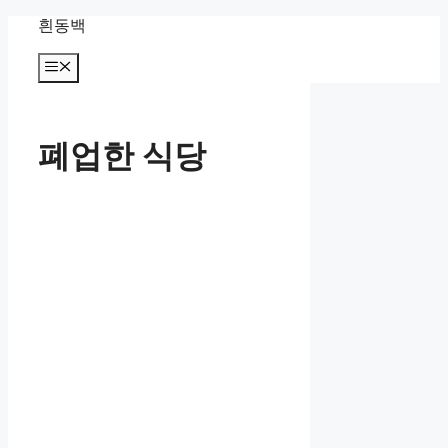
컨
흰동백
텐
츠
메
뉴
로
건
너
폐업한 식당
뛰
기