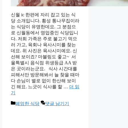
신월 ic 한편에 자리 잡고 있는 식
당 소개입니다. 횡성 통나무집이라
는 식당이 유명한데요. 그 분점으
로 신월동에서 영업중인 식당입니
다. 저희 가족은 주로 불고기 먹으
러 가고, 육회나 육사시미를 찾는
데요. 위 사진은 육사시미예요. 신
선해 보이죠? 마블링도 좋고~ 서
울특별시 음식점 위생등급 AA 받
은 곳이라는군요. 식사 시간대를
피해서만 방문해봐서 늘 찾을 때마
다 손님이 별로 없이 한산해 보이
긴 해요. 느긋이 식사를 할 …
더 읽
기
카
폐업한 식당
댓글 남기기
테
고
리