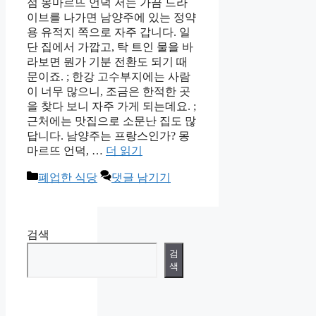
점 몽마르뜨 언덕 저는 가끔 드라
이브를 나가면 남양주에 있는 정약
용 유적지 쪽으로 자주 갑니다. 일
단 집에서 가깝고, 탁 트인 물을 바
라보면 뭔가 기분 전환도 되기 때
문이죠. ; 한강 고수부지에는 사람
이 너무 많으니, 조금은 한적한 곳
을 찾다 보니 자주 가게 되는데요. ;
근처에는 맛집으로 소문난 집도 많
답니다. 남양주는 프랑스인가? 몽
마르뜨 언덕, …
더 읽기
카
폐업한 식당
댓글 남기기
테
고
리
검색
검
색