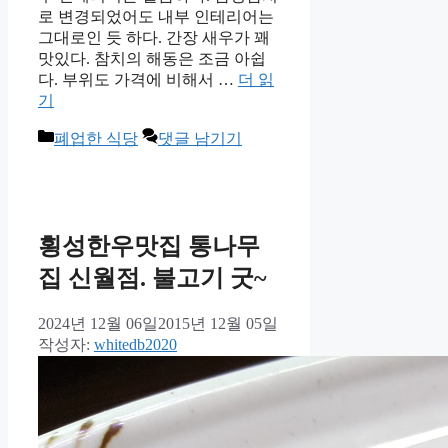
로 변경되었어도 내부 인테리어는
그대로인 듯 하다. 간장 새우가 꽤
맛있다. 참치의 해동은 조금 아쉽
다. 부위도 가격에 비해서 …
더 읽
기
카
폐업한 식당
댓글 남기기
테
고
리
횡성한우맛집 통나무
집 신월점. 불고기 굿~
2024년 12월 06일
2015년 12월 05일
작성자:
whitedb2020