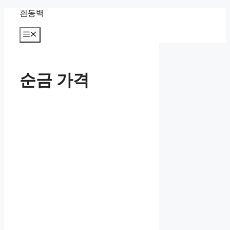
컨
흰동백
텐
츠
메
뉴
로
건
너
순금 가격
뛰
기